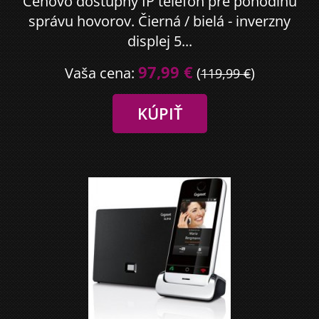
Cenovo dostupný IP telefón pre pohodlnu
správu hovorov. Čierná / bielá - inverzny
displej 5...
97,99 €
Vaša cena:
(
)
119,99 €