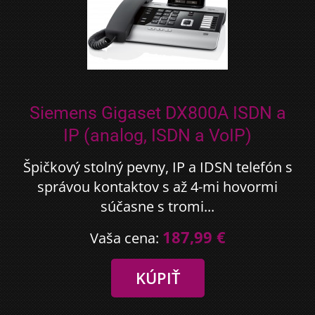
Siemens Gigaset DX800A ISDN a
IP (analog, ISDN a VoIP)
Špičkový stolný pevny, IP a IDSN telefón s
správou kontaktov s až 4-mi hovormi
súčasne s tromi...
187,99 €
Vaša cena: