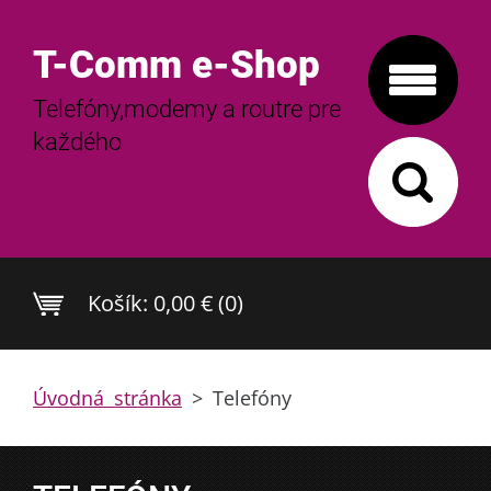
T-Comm e-Shop
Telefóny,modemy a routre pre
každého
Košík:
0,00 € (0)
Úvodná stránka
>
Telefóny