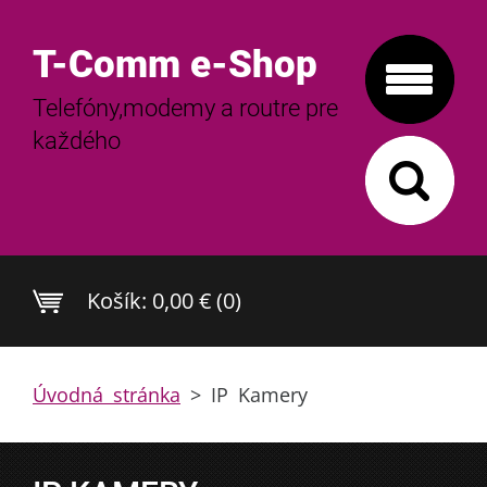
T-Comm e-Shop
Telefóny,modemy a routre pre
každého
Košík:
0,00 € (0)
Úvodná stránka
>
IP Kamery