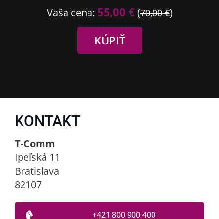
55,00 €
Vaša cena:
(
)
70,00 €
KONTAKT
T-Comm
Ipeľská 11
Bratislava
82107
+421 800 900 400