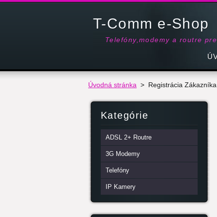
T-Comm e-Shop
Telefóny,modemy a routre pr
Ú
Úvodná stránka
>
Registrácia Zákazníka
Kategórie
ADSL 2+ Routre
3G Modemy
Telefóny
IP Kamery